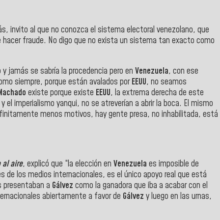
, invito al que no conozca el sistema electoral venezolano, que
ble hacer fraude. No digo que no exista un sistema tan exacto como
y jamás se sabría la procedencia pero en
Venezuela
, con ese
como siempre, porque están avalados por
EEUU
, no seamos
Machado
existe porque existe
EEUU
, la extrema derecha de este
y el imperialismo yanqui, no se atreverían a abrir la boca. El mismo
finitamente menos motivos, hay gente presa, no inhabilitada, está
al aire
, explicó que “l
a elección en
Venezuela
es imposible de
és de los medios internacionales, es
el único apoyo real que está
os presentaban a
Gálvez
como la ganadora que iba a acabar con el
ternacionales abiertamente a favor de
Gálvez
y luego en las urnas,