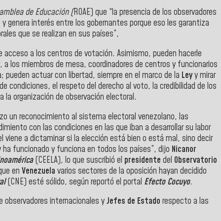
samblea
de Educación
(
ROAE
)
que
“la presencia de los observadores
y genera interés entre los gobernantes porque eso les garantiza
rales que se realizan en sus países”,
re acceso a los centros de votación. Asimismo, pueden hacerle
ir, a los miembros de mesa, coordinadores de centros y funcionarios
a; pueden actuar con libertad, siempre en el marco de la
Ley
y mirar
de condiciones, el respeto del derecho al voto, la credibilidad de los
 la organización de observación electoral.
izo un reconocimiento al sistema electoral venezolano, las
iento con las condiciones en las que iban a desarrollar su labor
el viene a dictaminar si la elección está bien o está mal, sino decir
 ha funcionado y funciona en todos los países”, dijo
Nicanor
inoamérica
(CEELA), lo que suscribió el
presidente
del
Observatorio
 que en
Venezuela
varios sectores de la oposición hayan decidido
al
(CNE) esté sólido, según reportó el portal
Efecto Cocuyo
.
e observadores internacionales y
Jefes de Estado
respecto a las