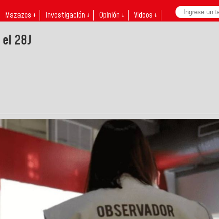
Mazazos ↓
Investigación ↓
Opinión ↓
Videos ↓
 el 28J