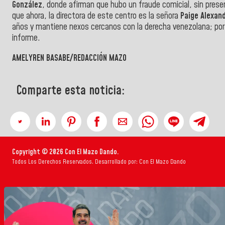
González
, donde afirman que hubo un fraude comicial, sin prese
que ahora, la directora de este centro
es la señora
Paige Alexan
años y mantiene nexos cercanos con la derecha venezolana; por lo
informe.
AMELYREN BASABE/REDACCIÓN MAZO
Comparte esta noticia:
Copyright © 2026 Con El Mazo Dando.
Todos Los Derechos Reservados. Desarrollado por: Con El Mazo Dando