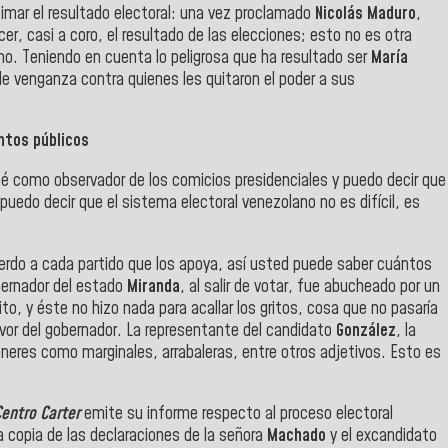
itimar el resultado electoral: una vez proclamado
Nicolás
Maduro
,
r, casi a coro, el resultado de las elecciones; esto no es otra
no. Teniendo en cuenta lo peligrosa que ha resultado ser
María
 de venganza contra quienes les quitaron el poder a sus
untos públicos
ipé como observador de los comicios presidenciales y puedo decir que
puedo decir que el sistema electoral venezolano no es difícil, es
rdo a cada partido que los apoya, así usted puede saber cuántos
bernador del estado
Miranda
, al salir de votar, fue abucheado por un
to, y éste no hizo nada para acallar los gritos, cosa que no pasaría
vor del gobernador.
La representante del candidato
González
, la
éneres como marginales, arrabaleras, entre otros adjetivos. Esto es
entro Carter
emite su informe respecto al proceso electoral
a copia de las declaraciones de la señora
Machado
y el excandidato