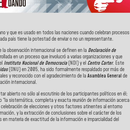
lano y que es usado en todos las naciones cuando celebran procesos
Cada país tiene la potestad de enviar o no un representante.
 la observación internacional se definen en la
Declaración de
rrollada en un proceso que involucró a varias organizaciones y que
el
Instituto Nacional de Democracia
(NDI) y el
Centro Carter
. Este
idas
(ONU) en 2005, ha sido formalmente respaldado por más de
nales y reconocido con el agradecimiento de la
Asamblea General
de
vación internacional.
r abierto no sólo al escrutinio de los participantes políticos en él;
 “la sistemática, completa y exacta reunión de información acerca
a celebración de elecciones y otros factores atinentes al entorno
formación, y la extracción de conclusiones sobre el carácter de los
s en materia de exactitud de la información e imparcialidad del