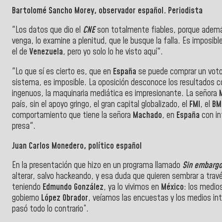
Bartolomé Sancho Morey, observador español. Periodista
"Los datos que dio el
CNE
son totalmente fiables, porque además
venga, lo examine a plenitud, que le busque la falla. Es imposi
el de
Venezuela
, pero yo solo lo he visto aquí".
"Lo que sí es cierto es, que en
España
se puede comprar un voto 
sistema, es imposible. La oposición desconoce los resultados 
ingenuos, la maquinaria mediática es impresionante. La señora
país, sin el apoyo gringo, el gran capital globalizado, el
FMI
, el
BM
comportamiento que tiene la señora
Machado
, en
España
con in
presa".
Juan Carlos Monedero, político español
En la presentación que hizo en un programa llamado
Sin embargo 
alterar, salvo hackeando, y esa duda que quieren sembrar a trav
teniendo
Edmundo
González
, ya lo vivimos en
México
: los medi
gobierno
López
Obrador
, veíamos las encuestas y los medios in
pasó todo lo contrario”.