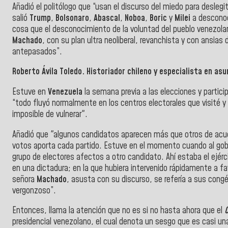
Añadió el politólogo que “usan el discurso del miedo para desleg
salió
Trump
,
Bolsonaro
,
Abascal
,
Noboa
,
Boric
y
Milei
a desconoce
cosa que el desconocimiento de la voluntad del pueblo venezola
Machado
, con su plan ultra neoliberal, revanchista y con ansias
antepasados”.
Roberto Ávila Toledo. Historiador chileno y especialista en as
Estuve en
Venezuela
la semana previa a las elecciones y partic
“todo fluyó normalmente en los centros electorales que visité y 
imposible de vulnerar".
Añadió que "algunos candidatos aparecen más que otros de acue
votos aporta cada partido. Estuve en el momento cuando al go
grupo de electores afectos a otro candidato. Ahí estaba el ejérci
en una dictadura; en la que hubiera intervenido rápidamente a fa
señora
Machado
, asusta con su discurso, se refería a sus cong
vergonzoso”.
Entonces, llama la atención que no es si no hasta ahora que el
C
presidencial venezolano, el cual denota un sesgo que es casi un