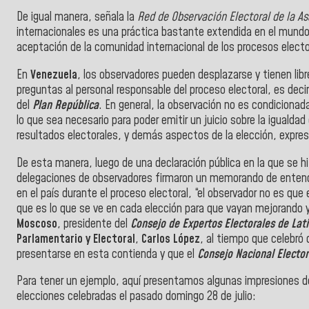
De igual manera, s
eñala la
Red de Observación Electoral de la A
internacionales es una práctica bastante extendida en el mundo 
aceptación de la comunidad internacional de los procesos electo
En
Venezuela
, los observadores pueden desplazarse y tienen lib
preguntas al personal responsable del proceso electoral, es dec
del
Plan República
. En general, la observación no es condicionad
lo que sea necesario para poder emitir un juicio sobre la igualdad 
resultados electorales, y demás aspectos de la elección, expresa
De esta manera, luego de una declaración pública en la que se h
delegaciones de observadores firmaron un memorando de entendim
en el país durante el proceso electoral, “el observador no es que 
que es lo que se ve en cada elección para que vayan mejorando y
Moscoso
, presidente del
Consejo de Expertos Electorales de Lat
Parlamentario y Electoral
,
Carlos
López
, al tiempo que celebró
presentarse en esta contienda y que el
Consejo Nacional Elector
Para tener un ejemplo, aquí presentamos algunas impresiones d
elecciones celebradas el pasado domingo 28 de julio: