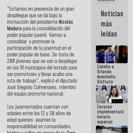
Maiquetía
Sub 20
"Estamos en presencia de un gran
campeona
Noticias
frente
despliegue que se da bajo la
México Sub
instrucción del presidente
Nicolás
más
23 en los
Maduro
para la consolidación del
Centroamericanos
leídas
poder popular juvenil. Vamos a
consolidar y promover la
participación de la juventud en el
poder popular de base. Se trata de
200 jóvenes que se van a desplegar
Cabello a
en los 18 municipios del estado para
Orlando
ser promotores y llevar acabo una
Avendaño:
ruta de trabajo", explicó el diputado
Disfruto
cada vez
José Gregorio Colmenares, miembro
que escribes
del equipo promotor nacional.
porque lo
que haces
Los juramentados cuentan con
Caracas
es
implementará
embarrarla
edades entre los 12 y 30 años de
horario
edad quienes asumen la
especial
responsabilidad en comunidades,
para
adaptarse