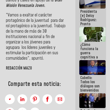
barrios y calles en apoyo de la
Gran
al plan de
Misión Venezuela Joven.
ahorro
Presidenta
energético
"Vamos a exaltar el carácter
(e) Delcy
Rodríguez:
protagónico de la juventud para dar
Pronto
rol protagónico a la juventud. Trabajo
restableceremos
de la mano de más de 30
las
operaciones
instituciones nacional a fin de
en el
organizar a los jóvenes para
¿Cómo
Aeropuerto
agrupara los líderes juveniles y
funciona la
Internacional
estimular la participación en sus
guerra
de
cognitiva a
Maiquetía
comunidades", apuntó.
favor de la
narrativa
REDACCIÓN MAZO
hegemónica?
(1)
Cabello:
Todos los
Comparte esta noticia:
diálogos son
bienvenidos
siempre que
estén en el
marco de la
Constitución