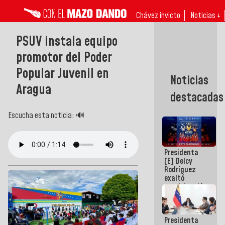
Chávez invicto
Noticias ↓
PSUV instala equipo
promotor del Poder
Popular Juvenil en
Noticias
Aragua
destacadas
Escucha esta noticia: 🔊
Presidenta
(E) Delcy
Rodríguez
exaltó
participación
de
Venezuela
en Juegos
Presidenta
Centroamericanos