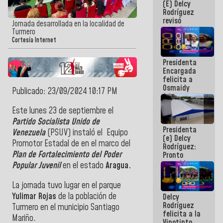
(E) Delcy
y del Caribe
Rodríguez
2026
revisó
Jornada desarrollada en la localidad de
agenda
Turmero
económica y
Cortesía Internet
ejecución de
fondos de
Presidenta
emergencia
Encargada
post-sismos
felicita a
Osmaidy
Publicado: 23/09/2024 10:17 PM
Arias y
Giraly
Este lunes
23 de septiembre el
Marcano por
Partido Socialista Unido de
hacer
Presidenta
historia en
Venezuela
(PSUV) instaló el E
quipo
(e) Delcy
los
Promotor Estadal de en el marco del
Rodríguez:
Centroamericanos
Plan de Fortalecimiento del Poder
Pronto
restableceremos
Popular Juvenil
en el estado
Aragua.
las
operaciones
La jornada tuvo lugar en el parque
en el
Yulimar Rojas
de la población de
Delcy
Aeropuerto
Rodríguez
Internacional
Turmero en el municipio Santiago
felicita a la
de
Mariño.
Vinotinto