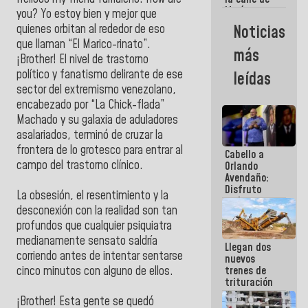
María
you? Yo estoy bien y mejor que
Machado se
Noticias
quienes orbitan al rededor de eso
estrellaron
que llaman “El Marico-rinato”.
de frente
más
contra el
¡Brother! El nivel de trastorno
Pueblo
político y fanatismo delirante de ese
leídas
sector del extremismo venezolano,
encabezado por “La Chick-flada”
Machado y su galaxia de aduladores
asalariados, terminó de cruzar la
frontera de lo grotesco para entrar al
Cabello a
campo del trastorno clínico.
Orlando
Avendaño:
Disfruto
La obsesión, el resentimiento y la
cada vez
desconexión con la realidad son tan
que escribes
porque lo
profundos que cualquier psiquiatra
que haces
medianamente sensato saldría
Llegan dos
es
corriendo antes de intentar sentarse
nuevos
embarrarla
trenes de
cinco minutos con alguno de ellos.
trituración
para
¡Brother! Esta gente se quedó
optimizar