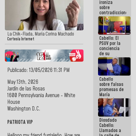
ironiza
la semana
sobre
que viene
contradicciones
hay
y mentiras
programa
de María
Machado:
¡Créanle!
La Chik-Flada, María Corina Machado
Cabello: El
Cortesía Internet
PSUV por la
conciencia
de su
militancia
es la
organización
Publicado: 13/05/2026 11:31 PM
política más
Cabello
sólida de
May 13th, 2026
sobre falsas
Venezuela
Jardín de las Rosas
promesas de
María
1600 Pennsylvania Avenue - White
Machado:
House
¿Quién le
Washington D.C.
puede creer?
¿Y la gente
Diosdado
que ella iba
PATRIOTA VIP
Cabello:
a salvar en
Llamados a
La Guaira?
Hellooo my friend furrialeño. How are
la calle de