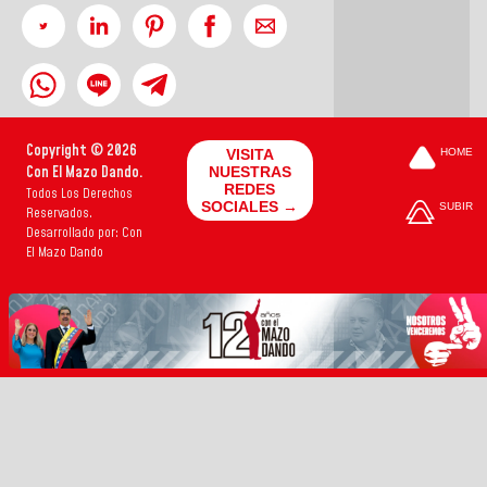
Copyright © 2026
VISITA
HOME
Con El Mazo Dando.
NUESTRAS
REDES
Todos Los Derechos
SOCIALES →
SUBIR
Reservados.
Desarrollado por: Con
El Mazo Dando