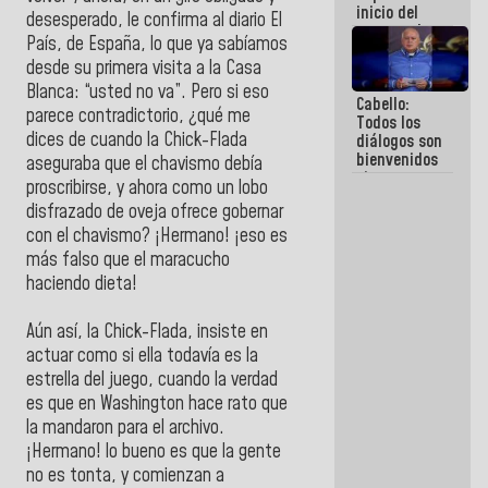
inicio del
desesperado, le confirma al diario El
proceso de
País, de España, lo que ya sabíamos
demolición
desde su primera visita a la Casa
de
edificaciones
Blanca: “usted no va”. Pero si eso
Cabello:
declaradas
parece contradictorio, ¿qué me
Todos los
en riesgo en
dices de cuando la Chick-Flada
diálogos son
La Guaira
bienvenidos
(+Fotos)
aseguraba que el chavismo debía
siempre que
proscribirse, y ahora como un lobo
estén en el
disfrazado de oveja ofrece gobernar
marco de la
Constitución
con el chavismo? ¡Hermano! ¡eso es
de la
más falso que el maracucho
República
haciendo dieta!
Aún así, la Chick-Flada, insiste en
actuar como si ella todavía es la
estrella del juego, cuando la verdad
es que en Washington hace rato que
la mandaron para el archivo.
¡Hermano! lo bueno es que la gente
no es tonta, y comienzan a