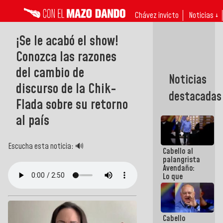
Chávez invicto
Noticias ↓
¡Se le acabó el show!
Conozca las razones
del cambio de
Noticias
discurso de la Chik-
destacadas
Flada sobre su retorno
al país
Escucha esta noticia: 🔊
Cabello al
palangrista
Avendaño:
Lo que
vayas a
escribir
hazlo hoy
por que no
Cabello
sabemos si