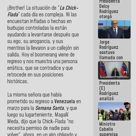
Presidenta
abordar
Delcy
planes de
¡Brother! La situación de “
La Chick-
Rodríguez
acción
Flada
” cada día es compleja. Ni las
otorgó
encuestan infladas o hechas en
medalla
"Héroe de
burbujas controladas la están
Venezuela"
ayudando a levantarse después que
a servidores
su ego, su arrogancia, y sus
Jorge
públicos
Rodríguez
mentiras la llevaron a un callejón sin
sostuvo
salida. Hoy el boomerang viene de
llamada con
regreso y nos muestra una persona
Dinorah
Figuera y
errática, que se contradice y que
acuerdan
retrocede en sus posiciones
primer
históricas.
Presidenta
encuentro
(E)
presencial
Rodríguez
para el
La misma señora que había
analizó
diálogo
prometido su regreso a
Venezuela
en
junto a
marzo para la
Semana Santa
, y que
gobernadores
planes de
luego su lugarteniente, Magallí
recuperación
Meda, dijo que la Chick-Flada “no
Ministro
del Sistema
necesita permiso de nadie para
Cabello
Eléctrico
supervisa
Nacional
volver”, ahora, en un giro obligado y