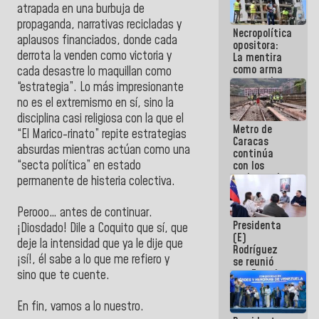
atrapada en una burbuja de
manejo de
escombros
propaganda, narrativas recicladas y
Necropolítica
en La Guaira
aplausos financiados, donde cada
opositora:
derrota la venden como victoria y
La mentira
como arma
cada desastre lo maquillan como
contra el
“estrategia”. Lo más impresionante
Pueblo
no es el extremismo en sí, sino la
disciplina casi religiosa con la que el
Metro de
“El Marico-rinato” repite estrategias
Caracas
absurdas mientras actúan como una
continúa
“secta política” en estado
con los
trabajos de
permanente de histeria colectiva.
mantenimiento
e inspección
Perooo… antes de continuar.
en la Línea 2
Presidenta
¡Diosdado! Dile a Coquito que sí, que
(E)
deje la intensidad que ya le dije que
Rodríguez
¡sí!, él sabe a lo que me refiero y
se reunió
con Estado
sino que te cuente.
Mayor
Eléctrico
En fin, vamos a lo nuestro.
para