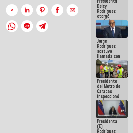
Presidenta
abordar
Delcy
planes de
Rodríguez
acción
otorgó
medalla
"Héroe de
Venezuela"
a servidores
Jorge
públicos
Rodríguez
sostuvo
llamada con
Dinorah
Figuera y
acuerdan
primer
Presidente
encuentro
del Metro de
presencial
Caracas
para el
inspeccionó
diálogo
trabajos de
rehabilitación
y
modernización
Presidenta
de la vía
(E)
férrea
Rodríguez