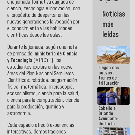
una jornada formativa cargada de
María
ciencia, tecnología e innovación, con
Machado se
Noticias
el propósito de despertar en las
estrellaron
de frente
nuevas generaciones la vocación por
más
contra el
el conocimiento y las habilidades
Pueblo
leídas
científicas desde las aulas.
Durante la jornada, según una nota
de prensa del
ministerio de Ciencia
y Tecnología
(MINCYT), los
estudiantes exploraron las nueve
Llegan dos
nuevos
áreas del Plan Nacional Semilleros
trenes de
Científicos: robótica, programación,
trituración
física, matemática, microscopía,
para
ecosocialismo, ciencia para la salud,
optimizar
manejo de
ciencia para la computación, ciencia
escombros
para la producción, química y
Cabello a
en La Guaira
astronomía.
Orlando
Avendaño:
Disfruto
Cada espacio ofreció experiencias
cada vez
interactivas, demostraciones
que escribes