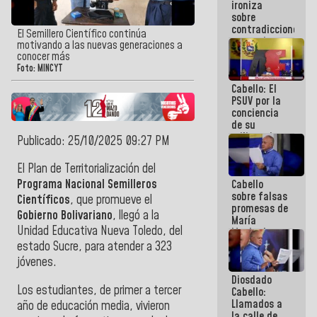
ironiza
la semana
sobre
que viene
contradicciones
hay
El Semillero Científico continúa
y mentiras
programa
motivando a las nuevas generaciones a
de María
conocer más
Machado:
Foto: MINCYT
¡Créanle!
Cabello: El
PSUV por la
conciencia
de su
militancia
Publicado: 25/10/2025 09:27 PM
es la
organización
El Plan de Territorialización del
política más
Programa Nacional Semilleros
Cabello
sólida de
sobre falsas
Venezuela
Científicos
, que promueve el
promesas de
Gobierno Bolivariano
, llegó a la
María
Unidad Educativa Nueva Toledo, del
Machado:
¿Quién le
estado Sucre, para atender a 323
puede creer?
jóvenes.
¿Y la gente
Diosdado
que ella iba
Los estudiantes, de primer a tercer
Cabello:
a salvar en
Llamados a
La Guaira?
año de educación media, vivieron
la calle de