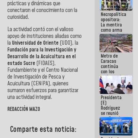
prácticas y dinámicas que
porque lo
que haces
conectaron el conocimiento con la
Necropolítica
es
curiosidad.
opositora:
embarrarla
La mentira
La actividad contó con el valioso
como arma
contra el
apoyo de instituciones aliadas como
Pueblo
la
Universidad de Oriente
(UDO), la
Fundación para la Investigación y
Metro de
Desarrollo de la Acuicultura en el
Caracas
estado Sucre
(FIDAES),
continúa
Fundambiente y el Centro Nacional
con los
de Investigación de Pesca y
trabajos de
mantenimiento
Acuicultura (CENIPA), quienes
e inspección
sumaron esfuerzos para garantizar
en la Línea 2
una actividad integral.
Presidenta
(E)
Rodríguez
REDACCIÓN MAZO
se reunió
con Estado
Mayor
Comparte esta noticia:
Eléctrico
para