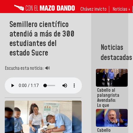
Chávez invicto
Noticias ↓
Semillero científico
atendió a más de 300
estudiantes del
Noticias
estado Sucre
destacadas
Escucha esta noticia: 🔊
Cabello al
palangrista
Avendaño:
Lo que
vayas a
escribir
hazlo hoy
por que no
Cabello
sabemos si