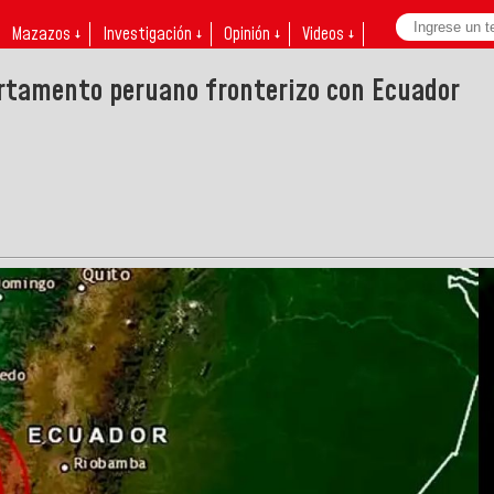
Mazazos ↓
Investigación ↓
Opinión ↓
Videos ↓
artamento peruano fronterizo con Ecuador