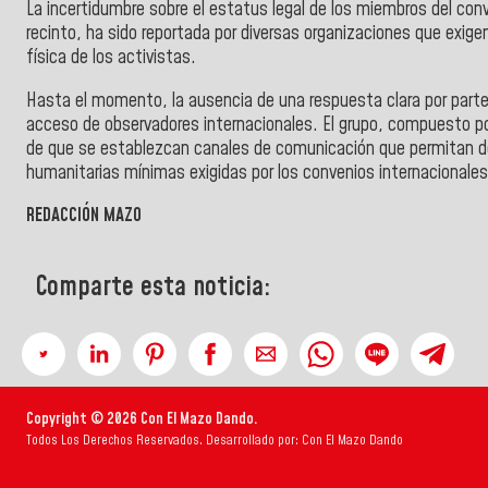
La incertidumbre sobre el estatus legal de los miembros del con
recinto, ha sido reportada por diversas organizaciones que exigen 
física de los activistas.
Hasta el momento, la ausencia de una respuesta clara por parte d
acceso de observadores internacionales. El grupo, compuesto po
de que se establezcan canales de comunicación que permitan det
humanitarias mínimas exigidas por los convenios internacionales
REDACCIÓN MAZO
Comparte esta noticia:
Copyright © 2026 Con El Mazo Dando.
Todos Los Derechos Reservados. Desarrollado por: Con El Mazo Dando