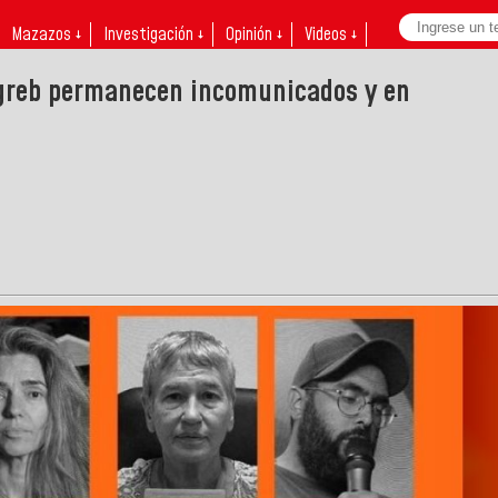
Mazazos ↓
Investigación ↓
Opinión ↓
Videos ↓
greb permanecen incomunicados y en