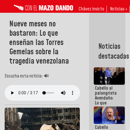
Chávez invicto
Noticias ↓
Nueve meses no
bastaron: Lo que
enseñan las Torres
Noticias
Gemelas sobre la
destacadas
tragedia venezolana
Escucha esta noticia: 🔊
Cabello al
palangrista
Avendaño:
Lo que
vayas a
escribir
hazlo hoy
por que no
Cabello
sabemos si