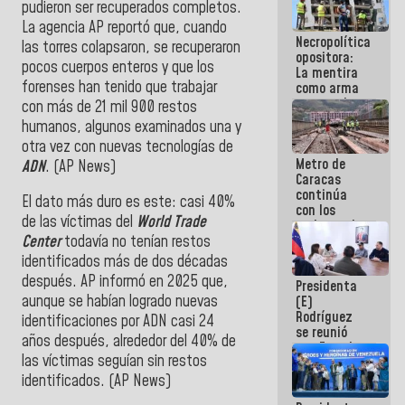
pudieron ser recuperados completos.
manejo de
La agencia AP reportó que, cuando
escombros
Necropolítica
en La Guaira
las torres colapsaron, se recuperaron
opositora:
pocos cuerpos enteros y que los
La mentira
forenses han tenido que trabajar
como arma
contra el
con más de 21 mil 900 restos
Pueblo
humanos, algunos examinados una y
otra vez con nuevas tecnologías de
Metro de
ADN
. (AP News⁠)
Caracas
continúa
El dato más duro es este: casi 40%
con los
de las víctimas del
World Trade
trabajos de
mantenimiento
Center
todavía no tenían restos
e inspección
identificados más de dos décadas
en la Línea 2
después. AP informó en 2025 que,
Presidenta
aunque se habían logrado nuevas
(E)
Rodríguez
identificaciones por ADN casi 24
se reunió
años después, alrededor del 40% de
con Estado
las víctimas seguían sin restos
Mayor
Eléctrico
identificados. (AP News⁠)
para