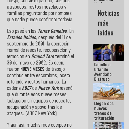
fuego, concreto partido, cuerpos
María
atrapados, restos mezclados y
Machado se
Noticias
familias preguntando por nombres
estrellaron
de frente
que nadie puede confirmar todavía.
más
contra el
Pueblo
Eso pasó en las
Torres Gemelas
. En
leídas
Estados Unidos,
después del 11 de
septiembre de 2001, la operación
formal de rescate, recuperación y
remoción en
Ground Zero
terminó el
30 de mayo de 2002. Es decir,
Cabello a
fueron
NUEVE MESES
de trabajo
Orlando
Avendaño:
continuo entre escombros, acero
Disfruto
retorcido y restos humanos. La
cada vez
cadena
ABC7
de
Nueva York
reseñó
que escribes
porque lo
que durante esos nueve meses
que haces
trabajaron allí equipos de rescate,
Llegan dos
es
recuperación y apoyo tras los
nuevos
embarrarla
ataques. (ABC7 New York⁠)
trenes de
trituración
para
Y aun así, muchísimos cuerpos no
optimizar