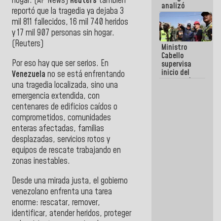
hogar. (AP News⁠)
Reuters
también
analizó
reportó que la tragedia ya dejaba 3
junto a
mil 811 fallecidos, 16 mil 740 heridos
gobernadores
planes de
y 17 mil 907 personas sin hogar.
recuperación
(Reuters⁠)
Ministro
del Sistema
Cabello
Eléctrico
Por eso hay que ser serios. En
supervisa
Nacional
inicio del
Venezuela
no se está enfrentando
proceso de
una tragedia localizada, sino una
demolición
emergencia extendida, con
de
edificaciones
centenares de edificios caídos o
declaradas
comprometidos, comunidades
en riesgo en
enteras afectadas, familias
La Guaira
desplazadas, servicios rotos y
(+Fotos)
equipos de rescate trabajando en
zonas inestables.
Desde una mirada justa, el gobierno
venezolano enfrenta una tarea
enorme: rescatar, remover,
identificar, atender heridos, proteger