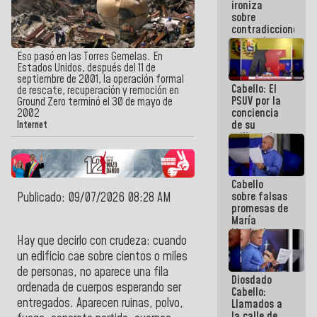
ironiza
la semana
sobre
que viene
contradicciones
hay
y mentiras
programa
de María
Eso pasó en las Torres Gemelas. En
Machado:
Estados Unidos, después del 11 de
¡Créanle!
septiembre de 2001, la operación formal
Cabello: El
de rescate, recuperación y remoción en
PSUV por la
Ground Zero terminó el 30 de mayo de
conciencia
2002
de su
Internet
militancia
es la
organización
política más
Cabello
sólida de
sobre falsas
Publicado: 09/07/2026 08:28 AM
Venezuela
promesas de
María
Machado:
Hay que decirlo con crudeza: cuando
¿Quién le
un edificio cae sobre cientos o miles
puede creer?
¿Y la gente
de personas, no aparece una fila
Diosdado
que ella iba
ordenada de cuerpos esperando ser
Cabello:
a salvar en
entregados. Aparecen ruinas, polvo,
Llamados a
La Guaira?
la calle de