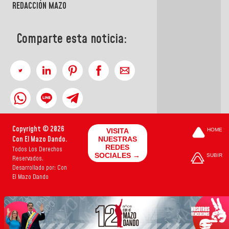
REDACCIÓN MAZO
Comparte esta noticia:
Copyright © 2026
VISITA
HOME
Con El Mazo Dando.
NUESTRAS
REDES
Todos Los Derechos
SOCIALES →
SUBIR
Reservados.
Desarrollado por: Con
El Mazo Dando