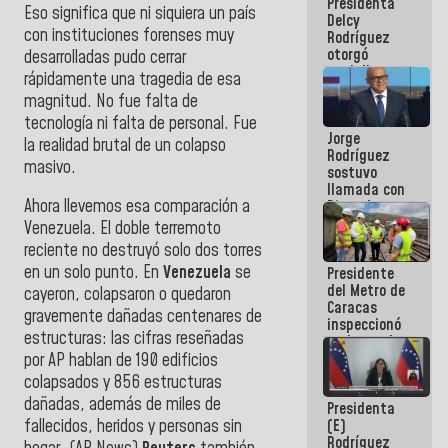
Presidenta
abordar
Eso significa que ni siquiera un país
Delcy
planes de
con instituciones forenses muy
Rodríguez
acción
otorgó
desarrolladas pudo cerrar
medalla
rápidamente una tragedia de esa
"Héroe de
magnitud. No fue falta de
Venezuela"
tecnología ni falta de personal. Fue
a servidores
Jorge
públicos
la realidad brutal de un colapso
Rodríguez
masivo.
sostuvo
llamada con
Ahora llevemos esa comparación a
Dinorah
Figuera y
Venezuela. El doble terremoto
acuerdan
reciente no destruyó solo dos torres
primer
en un solo punto. En
Venezuela
se
Presidente
encuentro
del Metro de
presencial
cayeron, colapsaron o quedaron
Caracas
para el
gravemente dañadas centenares de
inspeccionó
diálogo
estructuras: las cifras reseñadas
trabajos de
rehabilitación
por AP hablan de 190 edificios
y
colapsados y 856 estructuras
modernización
dañadas, además de miles de
Presidenta
de la vía
(E)
fallecidos, heridos y personas sin
férrea
Rodríguez